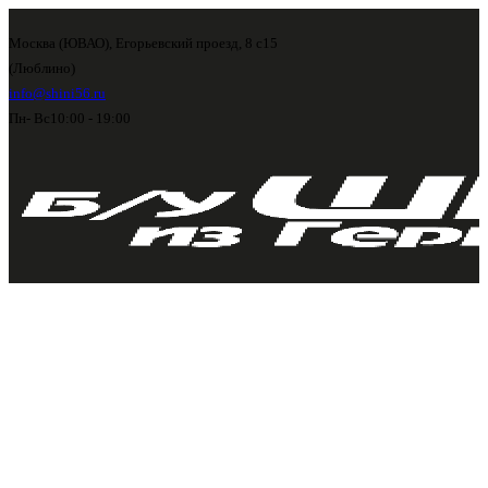
Москва (ЮВАО), Егорьевский проезд, 8 с15
(Люблино)
info@shini56.ru
Пн- Вс
10:00 - 19:00