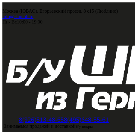
Москва (ЮВАО), Егорьевский проезд, 8 с15 (Люблино)
info@shini56.ru
Пн- Вс
10:00 - 19:00
8(495)648-55-61
8(926)513-48-65
Занимаемся продажей и доставкой
Б/у покры