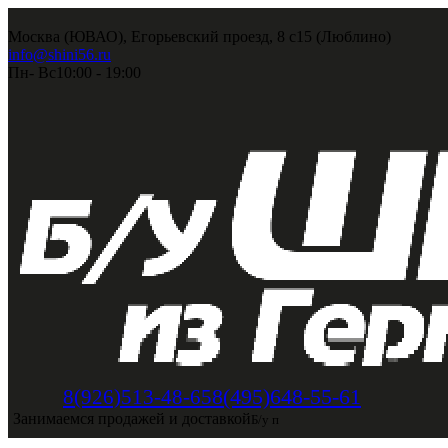
Москва (ЮВАО), Егорьевский проезд, 8 с15 (Люблино)
info@shini56.ru
Пн- Вс
10:00 - 19:00
8(495)648-55-61
8(926)513-48-65
Занимаемся продажей и доставкой
Б/у п