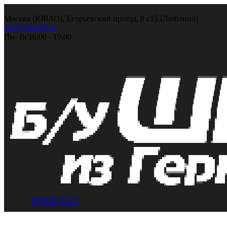
Москва (ЮВАО), Егорьевский проезд, 8 с15 (Люблино)
info@shini56.ru
Пн- Вс
10:00 - 19:00
8(926)513