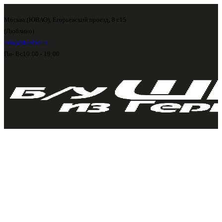
Москва (ЮВАО), Егорьевский проезд, 8 с15
(Люблино)
info@shini56.ru
Пн- Вс
10:00 - 19:00