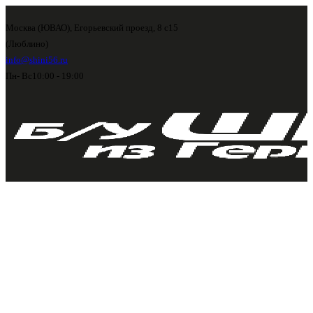
Москва (ЮВАО), Егорьевский проезд, 8 с15
(Люблино)
info@shini56.ru
Пн- Вс
10:00 - 19:00