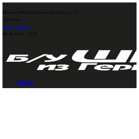
Москва (ЮВАО), Егорьевский проезд, 8 с15
(Люблино)
info@shini56.ru
Пн- Вс
10:00 - 19:00
8(926