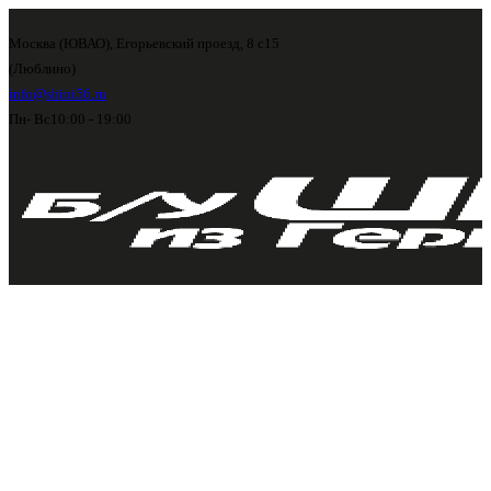
Москва (ЮВАО), Егорьевский проезд, 8 с15
(Люблино)
info@shini56.ru
Пн- Вс
10:00 - 19:00