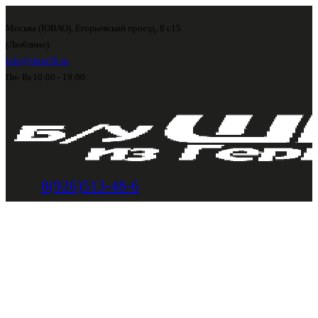
Москва (ЮВАО), Егорьевский проезд, 8 с15
(Люблино)
info@shini56.ru
Пн- Вс
10:00 - 19:00
8(926)513-48-6