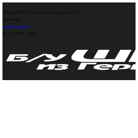
Москва (ЮВАО), Егорьевский проезд, 8 с15
(Люблино)
info@shini56.ru
Пн- Вс
10:00 - 19:00