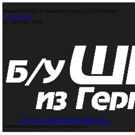
Москва (ЮВАО), Егорьевский проезд, 8 с15 (Люблино)
info@shini56.ru
Пн- Вс
10:00 - 19:00
8(495)648-55-61
8(926)513-48-65
Занимаемся продажей и доставкой
Б/у пок