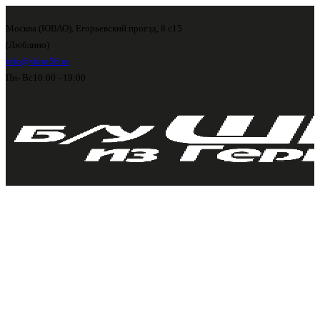
Москва (ЮВАО), Егорьевский проезд, 8 с15
(Люблино)
info@shini56.ru
Пн- Вс
10:00 - 19:00