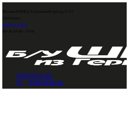
Москва (ЮВАО), Егорьевский проезд, 8 с15
(Люблино)
info@shini56.ru
Пн- Вс
10:00 - 19:00
8(926)513-48-
65
8(495)648-55