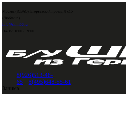
Москва (ЮВАО), Егорьевский проезд, 8 с15
(Люблино)
info@shini56.ru
Пн- Вс
10:00 - 19:00
8(926)513-48-
65
8(495)648-55-61
Занима