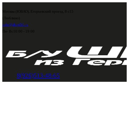
Москва (ЮВАО), Егорьевский проезд, 8 с15
(Люблино)
info@shini56.ru
Пн- Вс
10:00 - 19:00
8(926)513-48-65