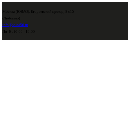
Москва (ЮВАО), Егорьевский проезд, 8 с15
(Люблино)
info@shini56.ru
Пн- Вс
10:00 - 19:00