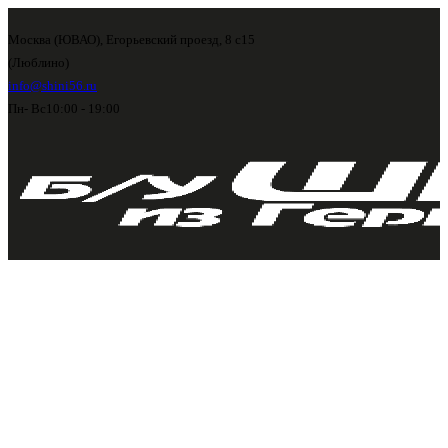
Москва (ЮВАО), Егорьевский проезд, 8 с15
(Люблино)
info@shini56.ru
Пн- Вс
10:00 - 19:00