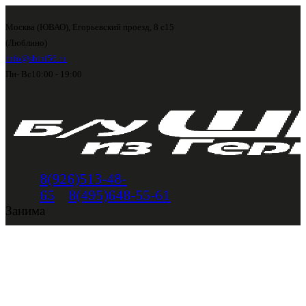
Москва (ЮВАО), Егорьевский проезд, 8 с15
(Люблино)
info@shini56.ru
Пн- Вс
10:00 - 19:00
8(926)513-48-
65
8(495)648-55-61
Занима