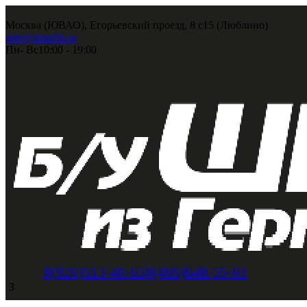
Москва (ЮВАО), Егорьевский проезд, 8 с15 (Люблино)
info@shini56.ru
Пн- Вс
10:00 - 19:00
8(495)648-55-61
8(926)513-48-65
З