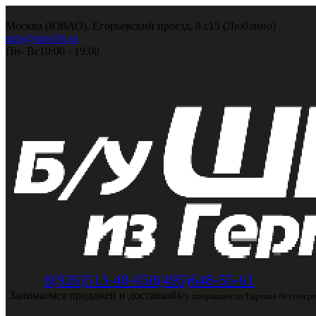
Москва (ЮВАО), Егорьевский проезд, 8 с15 (Люблино)
info@shini56.ru
Пн- Вс
10:00 - 19:00
8(495)648-55-61
8(926)513-48-65
Занимаемся продажей и доставкой
Б/у покрышек из Европы без поср