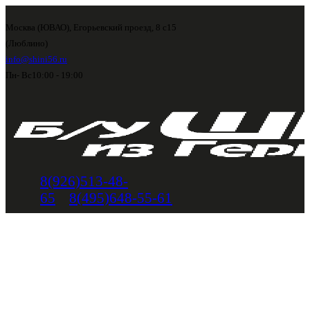
Москва (ЮВАО), Егорьевский проезд, 8 с15
(Люблино)
info@shini56.ru
Пн- Вс
10:00 - 19:00
8(926)513-48-
65
8(495)648-55-61