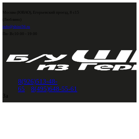
Москва (ЮВАО), Егорьевский проезд, 8 с15
(Люблино)
info@shini56.ru
Пн- Вс
10:00 - 19:00
8(926)513-48-
65
8(495)648-55-61
За