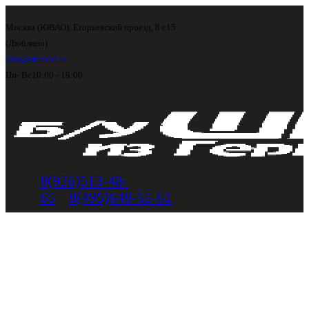
Москва (ЮВАО), Егорьевский проезд, 8 с15
(Люблино)
info@shini56.ru
Пн- Вс
10:00 - 19:00
8(926)513-48-
65
8(495)648-55-61