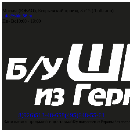
Москва (ЮВАО), Егорьевский проезд, 8 с15 (Люблино)
info@shini56.ru
Пн- Вс
10:00 - 19:00
8(495)648-55-61
8(926)513-48-65
Занимаемся продажей и доставкой
Б/у покрышек из Европы без поср