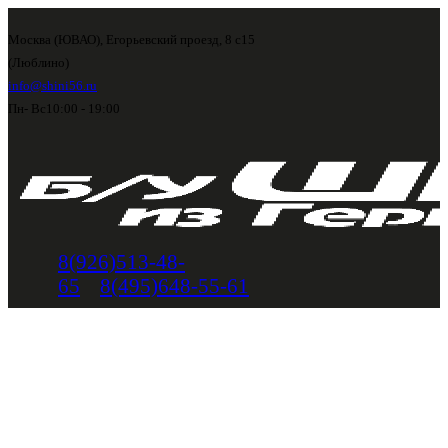
Москва (ЮВАО), Егорьевский проезд, 8 с15
(Люблино)
info@shini56.ru
Пн- Вс
10:00 - 19:00
8(926)513-48-
65
8(495)648-55-61