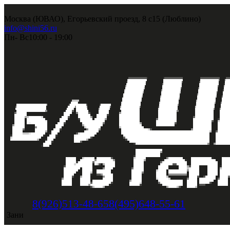
Москва (ЮВАО), Егорьевский проезд, 8 с15 (Люблино)
info@shini56.ru
Пн- Вс
10:00 - 19:00
8(495)648-55-61
8(926)513-48-65
Зани