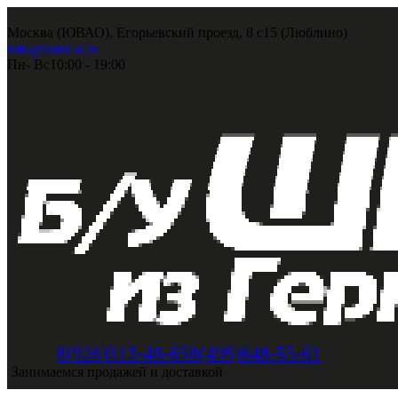
Москва (ЮВАО), Егорьевский проезд, 8 с15 (Люблино)
info@shini56.ru
Пн- Вс
10:00 - 19:00
8(495)648-55-61
8(926)513-48-65
Занимаемся продажей и доставкой