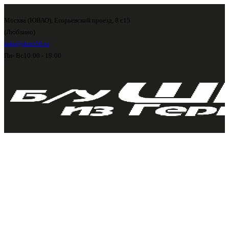
Москва (ЮВАО), Егорьевский проезд, 8 с15
(Люблино)
info@shini56.ru
Пн- Вс
10:00 - 19:00