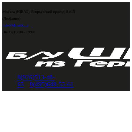
Москва (ЮВАО), Егорьевский проезд, 8 с15
(Люблино)
info@shini56.ru
Пн- Вс
10:00 - 19:00
8(926)513-48-
65
8(495)648-55-61