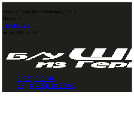
Москва (ЮВАО), Егорьевский проезд, 8 с15
(Люблино)
info@shini56.ru
Пн- Вс
10:00 - 19:00
8(926)513-48-
65
8(495)648-55-61