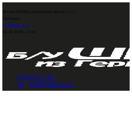
Москва (ЮВАО), Егорьевский проезд, 8 с15
(Люблино)
info@shini56.ru
Пн- Вс
10:00 - 19:00
8(926)513-48-
65
8(495)648-55-61