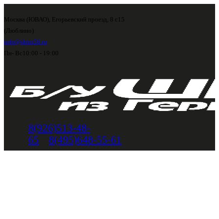
Москва (ЮВАО), Егорьевский проезд, 8 с15
(Люблино)
info@shini56.ru
Пн- Вс
10:00 - 19:00
8(926)513-48-
65
8(495)648-55-61