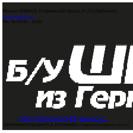
Москва (ЮВАО), Егорьевский проезд, 8 с15 (Люблино)
info@shini56.ru
Пн- Вс
10:00 - 19:00
8(495)648-55-61
8(926)513-48-65
Занимаемся продажей и доставкой
Б/у покрышек из Европы без пос