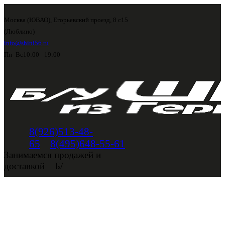
Москва (ЮВАО), Егорьевский проезд, 8 с15
(Люблино)
info@shini56.ru
Пн- Вс
10:00 - 19:00
8(926)513-48-
65
8(495)648-55-61
Занимаемся продажей и
доставкой
Б/