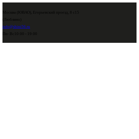
Москва (ЮВАО), Егорьевский проезд, 8 с15
(Люблино)
info@shini56.ru
Пн- Вс
10:00 - 19:00