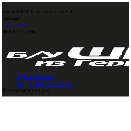
Москва (ЮВАО), Егорьевский проезд, 8 с15
(Люблино)
info@shini56.ru
Пн- Вс
10:00 - 19:00
8(926)513-48-
65
8(495)648-55-61
Занимаемся продаж