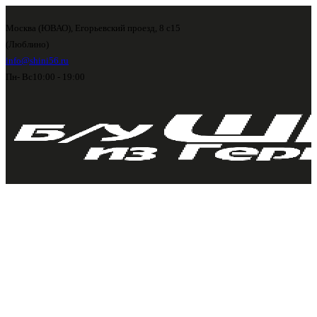
Москва (ЮВАО), Егорьевский проезд, 8 с15
(Люблино)
info@shini56.ru
Пн- Вс
10:00 - 19:00