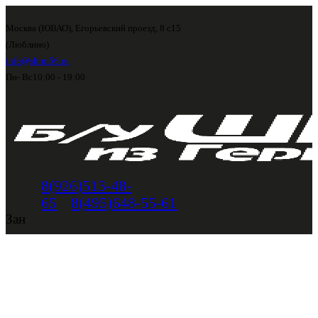
Москва (ЮВАО), Егорьевский проезд, 8 с15
(Люблино)
info@shini56.ru
Пн- Вс
10:00 - 19:00
8(926)513-48-
65
8(495)648-55-61
Зан