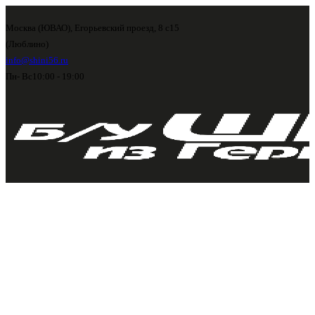
Москва (ЮВАО), Егорьевский проезд, 8 с15
(Люблино)
info@shini56.ru
Пн- Вс
10:00 - 19:00