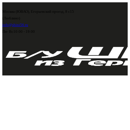
Москва (ЮВАО), Егорьевский проезд, 8 с15
(Люблино)
info@shini56.ru
Пн- Вс
10:00 - 19:00