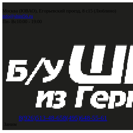
Москва (ЮВАО), Егорьевский проезд, 8 с15 (Люблино)
info@shini56.ru
Пн- Вс
10:00 - 19:00
8(495)648-55-61
8(926)513-48-65
Заним