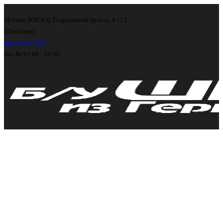
Москва (ЮВАО), Егорьевский проезд, 8 с15
(Люблино)
info@shini56.ru
Пн- Вс
10:00 - 19:00