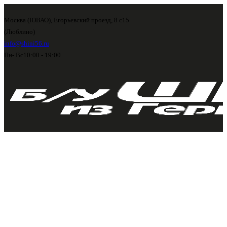
Москва (ЮВАО), Егорьевский проезд, 8 с15
(Люблино)
info@shini56.ru
Пн- Вс
10:00 - 19:00