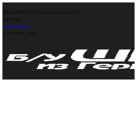
Москва (ЮВАО), Егорьевский проезд, 8 с15
(Люблино)
info@shini56.ru
Пн- Вс
10:00 - 19:00