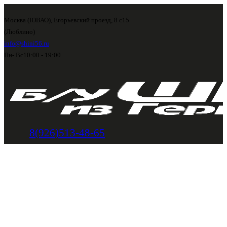
Москва (ЮВАО), Егорьевский проезд, 8 с15
(Люблино)
info@shini56.ru
Пн- Вс
10:00 - 19:00
8(926)513-48-65