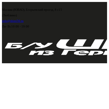
Москва (ЮВАО), Егорьевский проезд, 8 с15
(Люблино)
info@shini56.ru
Пн- Вс
10:00 - 19:00