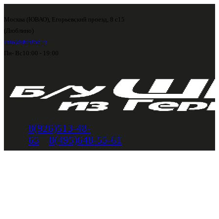
Москва (ЮВАО), Егорьевский проезд, 8 с15
(Люблино)
info@shini56.ru
Пн- Вс
10:00 - 19:00
8(926)513-48-
65
8(495)648-55-61