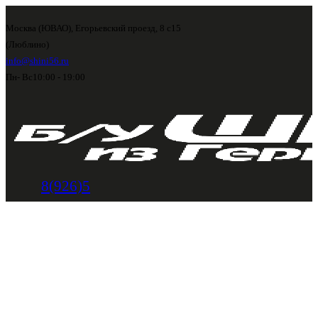
Москва (ЮВАО), Егорьевский проезд, 8 с15
(Люблино)
info@shini56.ru
Пн- Вс
10:00 - 19:00
8(926)5