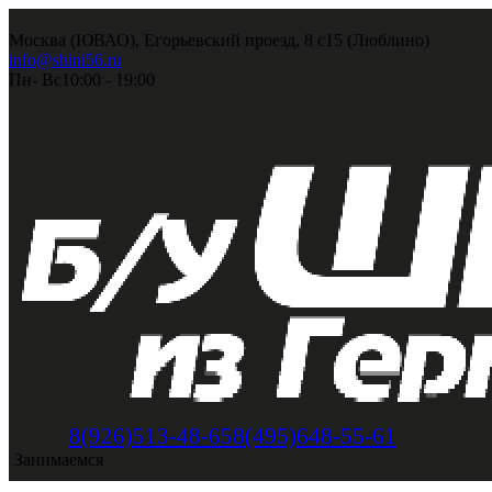
Москва (ЮВАО), Егорьевский проезд, 8 с15 (Люблино)
info@shini56.ru
Пн- Вс
10:00 - 19:00
8(495)648-55-61
8(926)513-48-65
Занимаемся