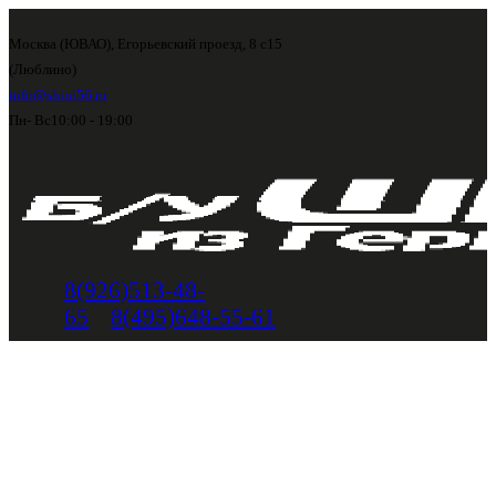
Москва (ЮВАО), Егорьевский проезд, 8 с15
(Люблино)
info@shini56.ru
Пн- Вс
10:00 - 19:00
8(926)513-48-
65
8(495)648-55-61